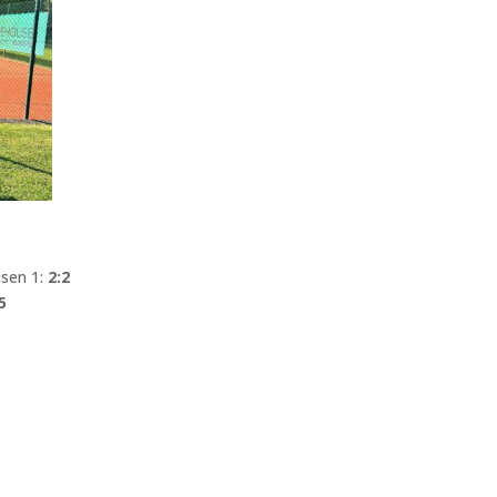
usen 1:
2:2
5