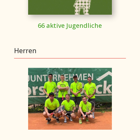
66 aktive Jugendliche
Herren