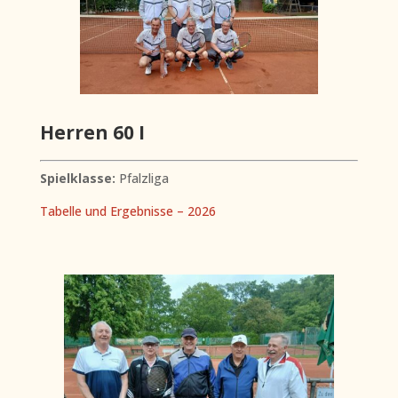
Herren 60 I
Spielklasse:
Pfalzliga
Tabelle und Ergebnisse – 2026