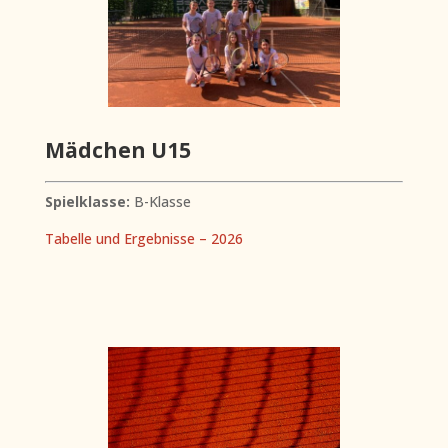
Mädchen U15
Spielklasse:
B-Klasse
Tabelle und Ergebnisse – 2026