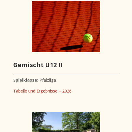
Gemischt U12 II
Spielklasse:
Pfalzliga
Tabelle und Ergebnisse – 2026