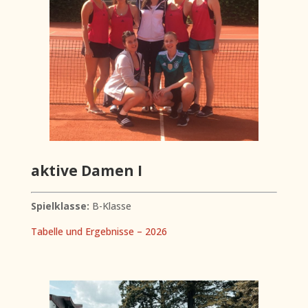
aktive Damen I
Spielklasse:
B-Klasse
Tabelle und Ergebnisse – 2026