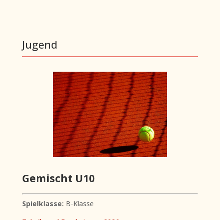
Jugend
Gemischt U10
Spielklasse:
B-Klasse