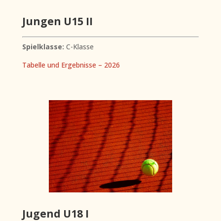
Jungen U15 II
Spielklasse:
C-Klasse
Tabelle und Ergebnisse – 2026
Jugend U18 I