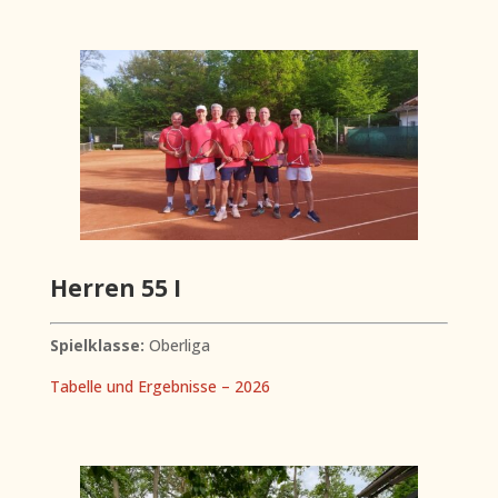
Herren 55 I
Spielklasse:
Oberliga
Tabelle und Ergebnisse – 2026