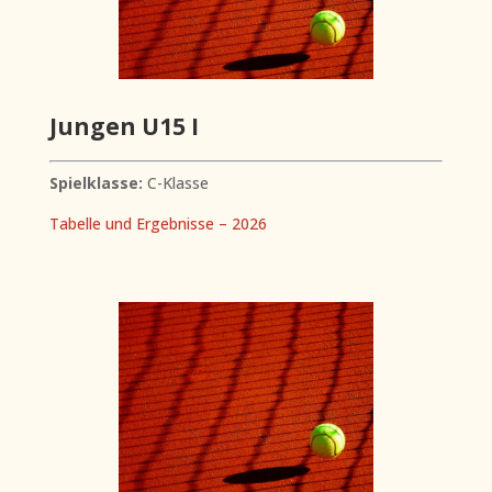
Jungen U15 I
Spielklasse:
C-Klasse
Tabelle und Ergebnisse – 2026