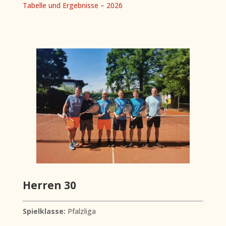
Tabelle und Ergebnisse – 2026
Herren 30
Spielklasse:
Pfalzliga