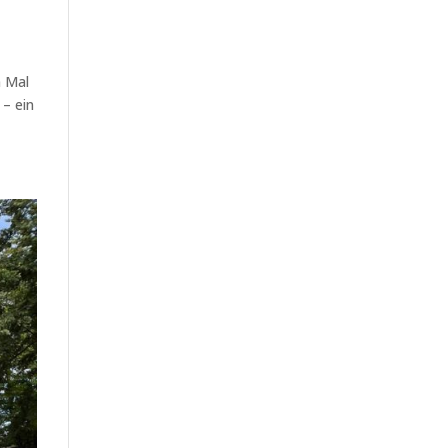
n Mal
 – ein