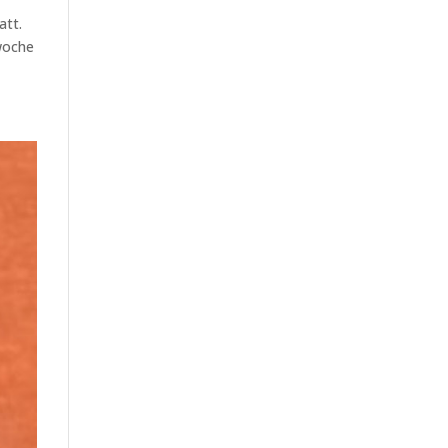
att.
woche