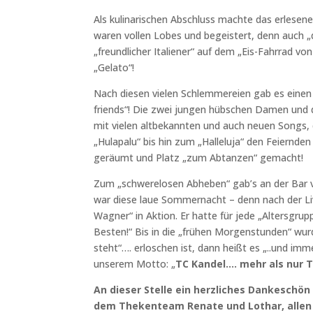
Als kulinarischen Abschluss machte das erlesen
waren vollen Lobes und begeistert, denn auch 
„freundlicher Italiener“ auf dem „Eis-Fahrrad vo
„Gelato“!
Nach diesen vielen Schlemmereien gab es ein
friends“! Die zwei jungen hübschen Damen und 
mit vielen altbekannten und auch neuen Songs,
„Hulapalu“ bis hin zum „Halleluja“ den Feiernden
geräumt und Platz „zum Abtanzen“ gemacht!
Zum „schwerelosen Abheben“ gab’s an der Bar von
war diese laue Sommernacht – denn nach der Li
Wagner“ in Aktion. Er hatte für jede „Altersg
Besten!“ Bis in die „frühen Morgenstunden“ wu
steht“…. erloschen ist, dann heißt es „..und im
unserem Motto: „
TC Kandel…. mehr als nur T
An dieser Stelle ein herzliches Dankeschön
dem Thekenteam Renate und Lothar, allen 