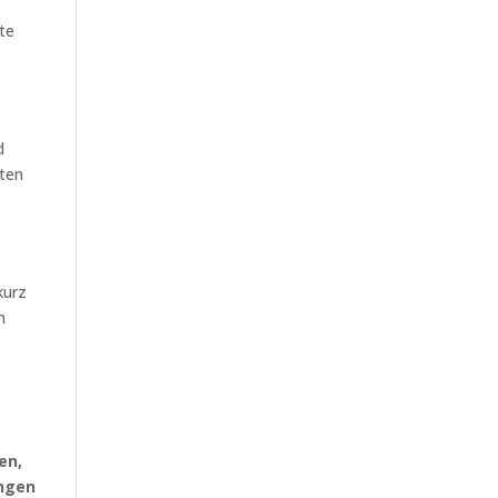
ste
d
zten
e
kurz
n
en,
ungen