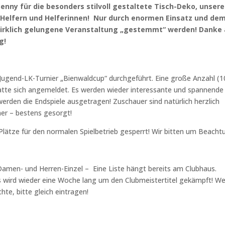
Benny für die besonders stilvoll gestaltete Tisch-Deko, unsere
 Helfern und Helferinnen! Nur durch enormen Einsatz und de
rklich gelungene Veranstaltung „gestemmt“ werden! Danke
g!
r Jugend-LK-Turnier „Bienwaldcup“ durchgeführt. Eine große Anzahl (
tte sich angemeldet. Es werden wieder interessante und spannende
erden die Endspiele ausgetragen! Zuschauer sind natürlich herzlich
mer – bestens gesorgt!
 Plätze für den normalen Spielbetrieb gesperrt! Wir bitten um Beacht
Damen- und Herren-Einzel – Eine Liste hängt bereits am Clubhaus.
Es wird wieder eine Woche lang um den Clubmeistertitel gekämpft! We
e, bitte gleich eintragen!