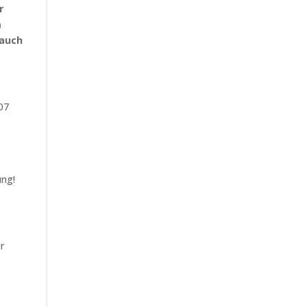
r
m
 auch
107
ung!
r