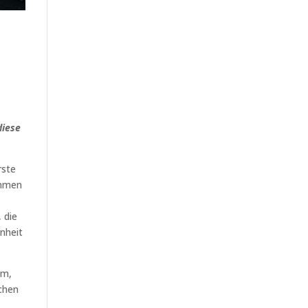
diese
rste
ommen
 die
enheit
hm,
ichen