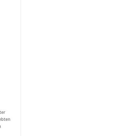
ter
iebten
n