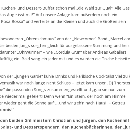
e Kuchen- und Dessert-Büffet schon mal „die Wahl zur Qual“! Alle Gä
„das Auge isst mit!“ Auf unsere Anlage kam außerdem noch ein
n Rosa Rossa“ und verteilte an die Kleinen und auch die Großen sein
en besonderen „Ohrenschmaus“ von der „Newcomer“ Band „Marcel an
die beiden Jungs sorgten gleich für ausgelassene Stimmung und hei
 darunter „Ohrwürmer“ – wie „Cordula Grün“ über Andreas Gabaliers
 kräftig ein. Bald sang ein jeder mit und es wurden die Tische beiseit
 der „jungen Garde“ kühle Drinks und karibische Cocktails! Viel zu 
vemusik war noch lange nicht Schluss – jetzt kam unser „DJ Thorste
ruppe“ die passenden Songs zusammengestellt und „gab sie nun zum
rde wieder mal gefeiert! Denn wenn “Ein Stern, der hoch am Himmel
mer wieder geht die Sonne auf“….und wir geh’n nach Haus! – Getreu
ennis!
“
 den beiden Grillmeistern Christian und Jürgen, den Küchenhilf
Salat- und Dessertspendern, den Kuchenbäckerinnen, der „j